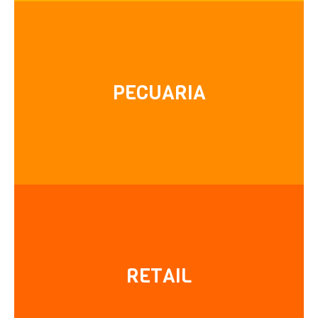
Granjas habilitadas para generar un ambiente
apropiado para el correcto desarrollo de aves. Bajo
normas y parámetros que garantizan el bienestar
PECUARIA
del animal, reduciendo riesgos de contaminación y
enfermedades.
Conoce más
Nuestra cadena de Supermercados Delportal ofrece
variedad de productos y excelente atención.
RETAIL
Queremos que nuestros clientes encuentren todo
lo que necesitan, con un servicio rápido y cercano.