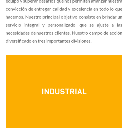
equipo y superar desafíos que nos permiten afianzar nuestra
convicción de entregar calidad y excelencia en todo lo que
hacemos.
Nuestro principal objetivo consiste en brindar un
servicio integral y personalizado, que se ajuste a las
necesidades de nuestros clientes.
Nuestro campo de acción
diversificado en tres importantes divisiones.
Contamos con dos centros de operaciones, uno
dedicado a la producción de proteína animal para
INDUSTRIAL
el consumo humano y otro que se especializa en la
elaboración de alimento balanceado para animales.
Conoce más